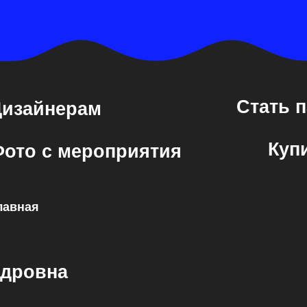
Купить бил
 с мероприятия
я
вна
СПБ, у
ОДНА
* Instagram — проект Meta Platforms Inc., д