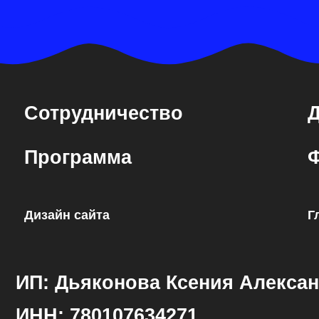
Программа
Фото
Дизайн сайта
Главна
ИП: Дьяконова Ксения Александро
ИНН: 780107634271
Modnaya_volna@mail.ru
М