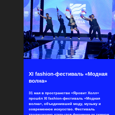
XI fashion-фестиваль «Модная
волна»
31 мая в пространстве «Яровит Холл»
прошёл XI fashion-фестиваль «Модная
волна», объединивший моду, музыку и
современное искусство. Фестиваль
традиционно открылся фирменным гимном.